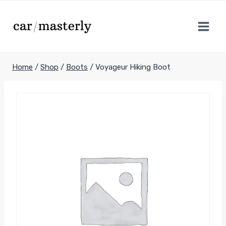
Skip
to
content
Home
/
Shop
/
Boots
/
Voyageur Hiking Boot